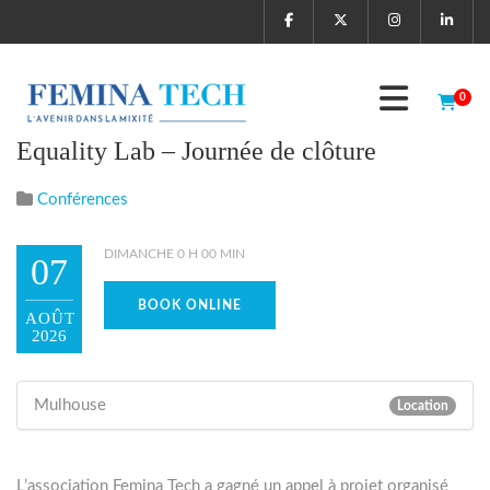
0
Equality Lab – Journée de clôture
Conférences
DIMANCHE 0 H 00 MIN
07
BOOK ONLINE
AOÛT
2026
Mulhouse
Location
L’association Femina Tech a gagné un appel à projet organisé