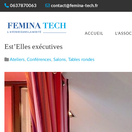
0637870063
contact@femina-tech.fr
ACCUEIL
L’ASSO
Est’Elles exécutives
Ateliers
,
Conférences
,
Salons
,
Tables rondes