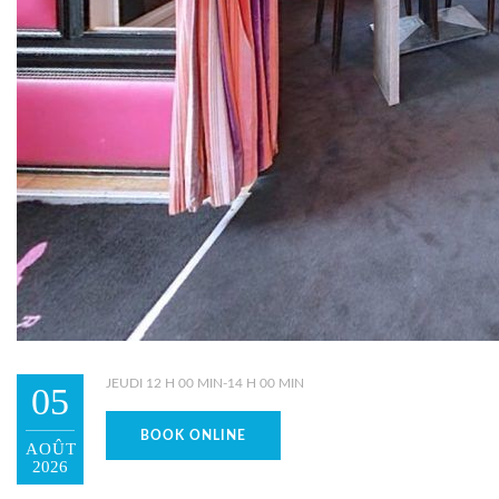
JEUDI 12 H 00 MIN-14 H 00 MIN
05
BOOK ONLINE
AOÛT
2026