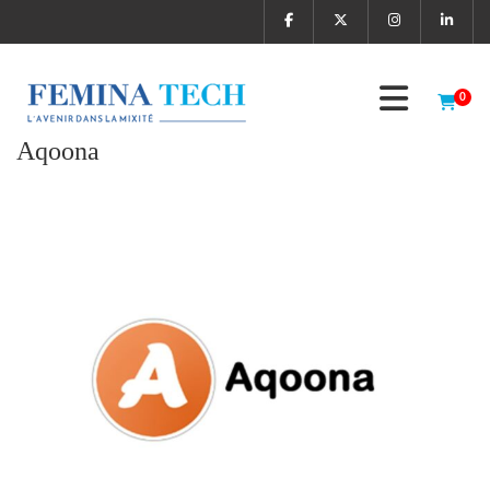
0
Aqoona